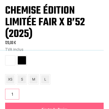
CHEMISE ÉDITION
LIMITÉE FAIR X B’52
(2025)
120,00
€
TVA inclus
XS
S
M
L